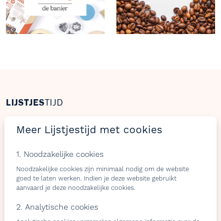
LIJSTJES
TIJD
Welkom op Lijstjestijd, hét online platform om
Meer Lijstjestijd met cookies
verlanglijstjes te maken met producten van gelijk welke
webshop.
1. Noodzakelijke cookies
Noodzakelijke cookies zijn minimaal nodig om de website
goed te laten werken. Indien je deze website gebruikt
Bezoekers
Shops & belevingen
aanvaard je deze noodzakelijke cookies.
2. Analytische cookies
Verlangslijstjes maken
Wat is de L-club
Cadeaulijstje
Wordt lid van onze L-club