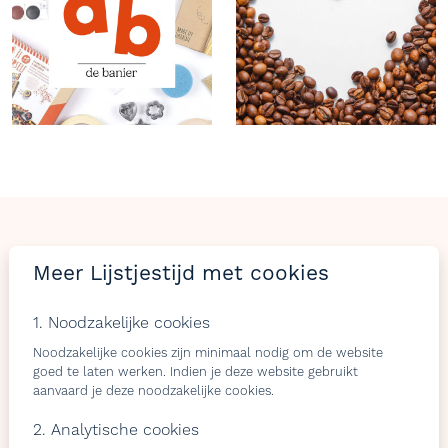
LIJSTJES
TIJD
Meer Lijstjestijd met cookies
Welkom op Lijstjestijd, hét online platform om
1. Noodzakelijke cookies
verlanglijstjes te maken met producten van gelijk welke
webshop.
Noodzakelijke cookies zijn minimaal nodig om de website
goed te laten werken. Indien je deze website gebruikt
aanvaard je deze noodzakelijke cookies.
2. Analytische cookies
Bezoekers
Shops & belevingen