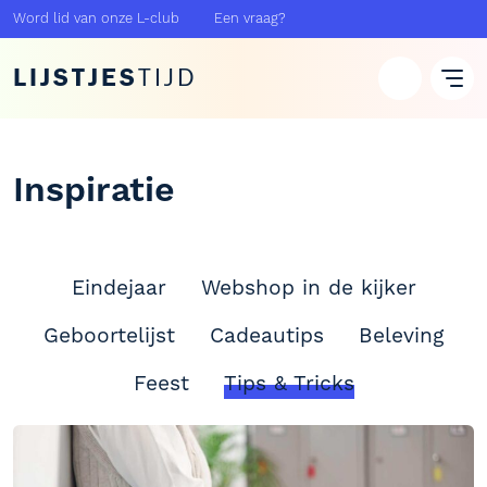
Word lid van onze L-club
Een vraag?
LIJSTJES
TIJD
Inspiratie
Eindejaar
Webshop in de kijker
Geboortelijst
Cadeautips
Beleving
Feest
Tips & Tricks